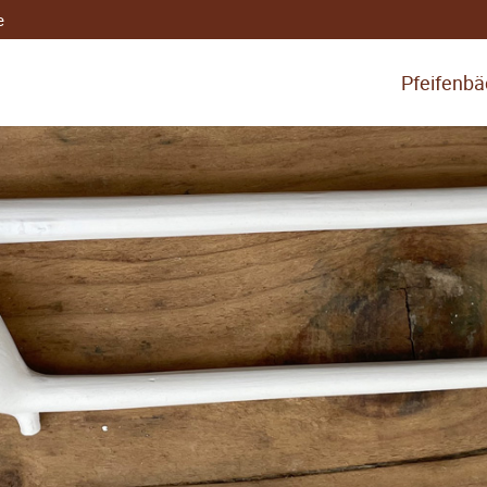
e
Pfeifenbäc