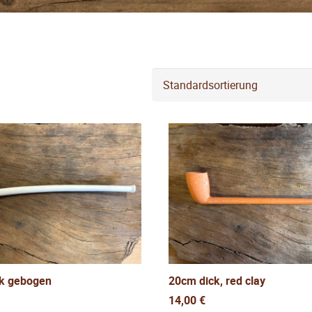
k gebogen
20cm dick, red clay
14,00
€