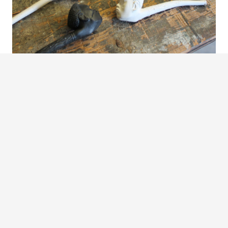
Fotos: Andreas Pacek
FORTFÜHRUNG DER TRADITION UNSERER
VORFAHREN
Die Tonpfeifenwerkstatt
produziert weiter
Im 20. Jahrhundert verschwanden allerdings die
Werkstätten nach und nach aus dem Ort. Die letzten
hauptberuflichen Pfeifenbäcker waren dann in den
1980er Jahren Lothar Hein und mein Urgroßvater