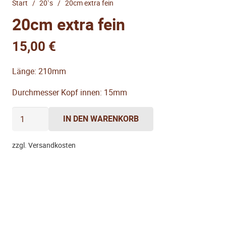
Start
/
20`s
/
20cm extra fein
20cm extra fein
15,00
€
Länge: 210mm
Durchmesser Kopf innen: 15mm
20cm
IN DEN WARENKORB
extra
fein
zzgl. Versandkosten
Menge