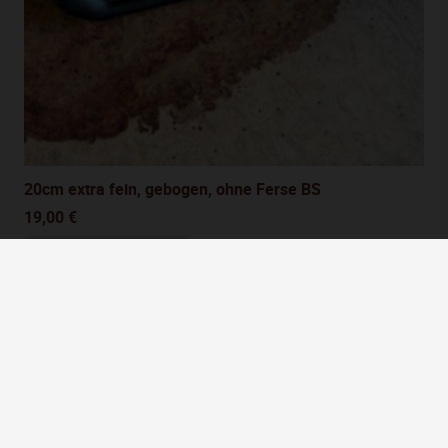
20cm extra fein, gebogen, ohne Ferse BS
19,00
€
IN DEN WARENKORB