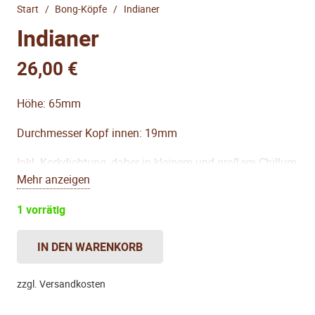
Start
/
Bong-Köpfe
/
Indianer
Indianer
26,00
€
Höhe: 65mm
Durchmesser Kopf innen: 19mm
Inkl. Korkdichtung, daher in kleinem und großem Chillum
Mehr anzeigen
verwendbar.
1 vorrätig
IN DEN WARENKORB
Indianer
Menge
zzgl. Versandkosten