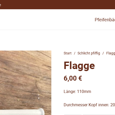
e
Pfeifenbäc
Start
/
Schlicht pfiffig
/
Flag
Flagge
6,00
€
Länge: 110mm
Durchmesser Kopf innen: 