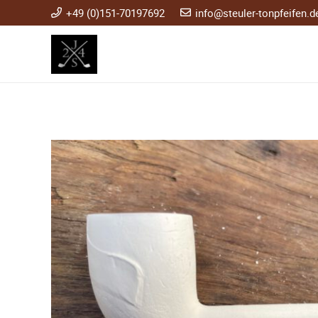
+49 (0)151-70197692
info@steuler-tonpfeifen.d