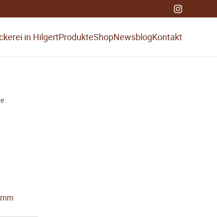
kerei in Hilgert
Produkte
Shop
Newsblog
Kontakt
ge
20mm